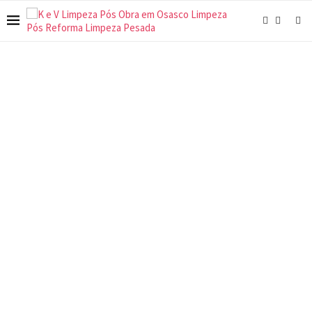
AMBIENTE SAUDÁVEL
Limpeza de
Escritório
Atendemos as cidades e regiões de Osasco, Carapicuíba,
Barueri, Santana de Parnaíba, Jandira, ABC, Interior e Litoral
de Santos.