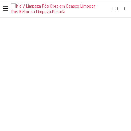
EMPRESA PROFISSIONAL COM EQUIPE
ESPECIALIZADA
Limpeza Pós Obra
Atendemos as cidades e regiões de Osasco, Carapicuíba,
Barueri, Santana de Parnaíba, Jandira, ABC, Interior e Litoral
de Santos.